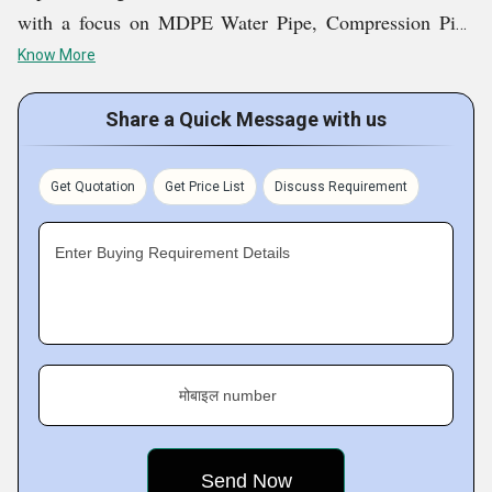
with a focus on MDPE Water Pipe, Compression Pipe
Fittings, Gas Pipes, Ball Valve, Liner Pipes, PPR Pipes,
Know More
HDPE Spigot Reducing Tee and more. Kunststoff Pipes
LLP is dedicated to providing cutting-edge piping
Share a Quick Message with us
systems that satisfy the highest performance and safety
standards, meeting the various needs of clients
Get Quotation
Get Price List
Discuss Requirement
worldwide, with an emphasis on innovation, accuracy,
and sustainability.
Enter Buying Requirement Details
Key Facts of Kunststoff Pipes LLP-
मोबाइल number