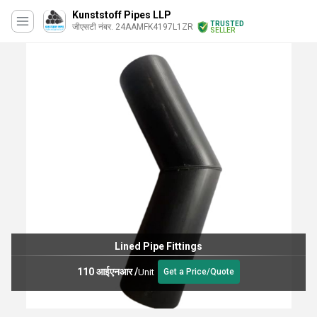
Kunststoff Pipes LLP
TRUSTED
जीएसटी नंबर. 24AAMFK4197L1ZR
SELLER
Lined Pipe Fittings
110 आईएनआर
/
Unit
Get a Price/Quote