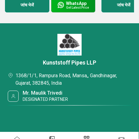
WhatsApp
जांच भेजें
जांच भेजें
Get Latest Price
Kunststoff Pipes LLP
1368/1/1, Rampura Road, Mansa,, Gandhinagar,
Gujarat, 382845, India
Mr. Maulik Trivedi
DESIGNATED PARTNER