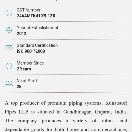
वस्तुओं का उत्पादन करने के लिए बेहतरीन उपकरण और
GST Number
अत्याधुनिक तकनीक का उपयोग करते हैं। इसके अलावा, हमारे पास
24AAMFK4197L1ZR
अनुभवी पेशेवरों की एक अत्यधिक कुशल और शिक्षित टीम है, जो
Year of Establishment
अंतिम उपयोगकर्ताओं की ज़रूरतों को पूरा करने वाली अत्याधुनिक
2012
सुविधाएँ और समाधान प्रदान करने के लिए लगातार
काम करती हैं।
Standard Certification
ISO 9001"2008
Member Since
2 Years
No of Staff
25
A top producer of premium piping systems, Kunststoff
Pipes LLP is situated in Gandhinagar, Gujarat, India.
The company produces a variety of robust and
dependable goods for both home and commercial use,